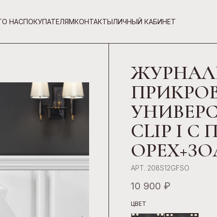
Г
О НАС
ПОКУПАТЕЛЯМ
КОНТАКТЫ
ЛИЧНЫЙ КАБИНЕТ
ЖУРНАЛ
ПРИКРО
УНИВЕР
CLIP I С
ОРЕХ+З
АРТ. 208S12GFSO
10 900 ₽
ЦВЕТ